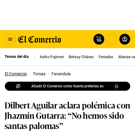
Temas del día
Keiko Fujimori
Betssy Chávez
Feriados
Alianza v
El Comercio
·
Tvmas
·
Farandula
Añadir El Comercio como fuente preferida en
Dilbert Aguilar aclara polémica con
Jhazmín Gutarra: “No hemos sido
santas palomas”