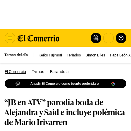
Temas del día
Keiko Fujimori
Feriados
Simon Biles
Papa León X
El Comercio
·
Tvmas
·
Farandula
Añadir El Comercio como fuente preferida en
“JB en ATV” parodia boda de
Alejandra y Said e incluye polémica
de Mario Irivarren