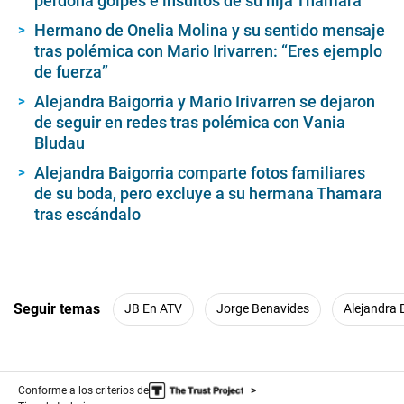
perdona golpes e insultos de su hija Thamara
Hermano de Onelia Molina y su sentido mensaje
tras polémica con Mario Irivarren: “Eres ejemplo
de fuerza”
Alejandra Baigorria y Mario Irivarren se dejaron
de seguir en redes tras polémica con Vania
Bludau
Alejandra Baigorria comparte fotos familiares
de su boda, pero excluye a su hermana Thamara
tras escándalo
Seguir temas
JB En ATV
Jorge Benavides
Alejandra 
Conforme a los criterios de