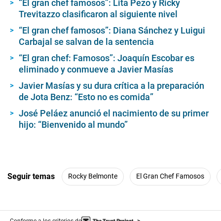
“El gran chef famosos”: Lita Pezo y Ricky
f
Trevitazzo clasificaron al siguiente nivel
1
m
i
“El gran chef famosos”: Diana Sánchez y Luigui
n
Carbajal se salvan de la sentencia
u
t
“El gran chef: Famosos”: Joaquín Escobar es
e
eliminado y conmueve a Javier Masías
,
3
6
Javier Masías y su dura crítica a la preparación
s
de Jota Benz: “Esto no es comida”
e
c
José Peláez anunció el nacimiento de su primer
o
hijo: “Bienvenido al mundo”
n
d
s
Seguir temas
Rocky Belmonte
El Gran Chef Famosos
Conforme a los criterios de