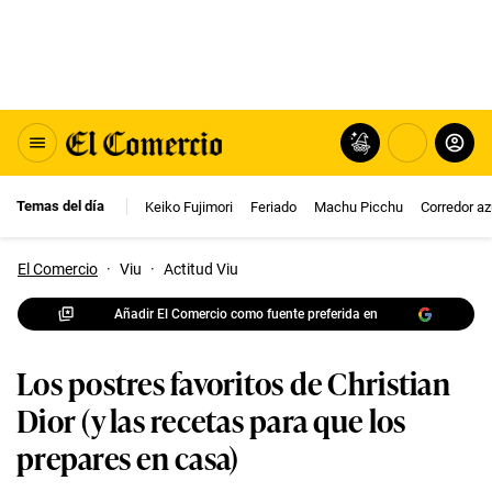
Temas del día
Keiko Fujimori
Feriado
Machu Picchu
Corredor az
El Comercio
·
Viu
·
Actitud Viu
Añadir El Comercio como fuente preferida en
Los postres favoritos de Christian
Dior (y las recetas para que los
prepares en casa)