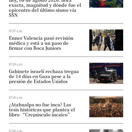
exacta, magnitud y dónde fue el
epicentro del último sismo vía
SSN
07:57 a.m.
Enner Valencia pasó revisión
médica y está a un paso de
firmar con Boca Juniors
07:38 a.m.
Gabinete israelí rechaza tregua
de 14 días en Gaza pese a la
presión de Estados Unidos
07:20 a.m.
¿Atahualpa no fue inca? Las
tesis históricas que plantea el
libro “Crepúsculo incaico”
07:00 a.m.