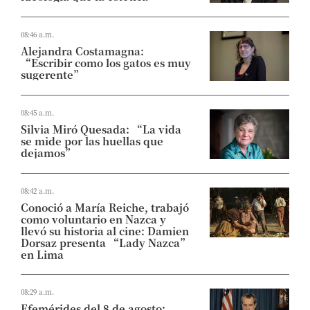
08:46 a.m.
Alejandra Costamagna:
“Escribir como los gatos es muy
sugerente”
08:45 a.m.
Silvia Miró Quesada: “La vida
se mide por las huellas que
dejamos”
08:42 a.m.
Conoció a María Reiche, trabajó
como voluntario en Nazca y
llevó su historia al cine: Damien
Dorsaz presenta “Lady Nazca”
en Lima
08:29 a.m.
Efemérides del 8 de agosto: