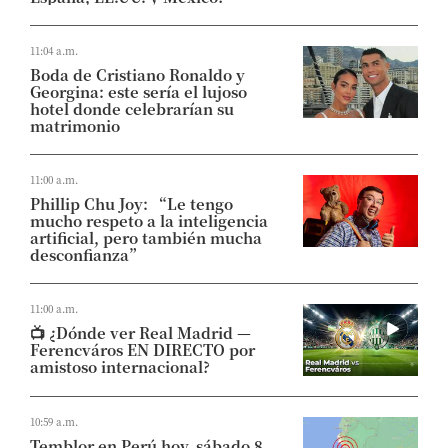
11:04 a.m.
Boda de Cristiano Ronaldo y
Georgina: este sería el lujoso
hotel donde celebrarían su
matrimonio
11:00 a.m.
Phillip Chu Joy: “Le tengo
mucho respeto a la inteligencia
artificial, pero también mucha
desconfianza”
11:00 a.m.
📺​ ¿Dónde ver Real Madrid —
Ferencváros EN DIRECTO por
amistoso internacional?
10:59 a.m.
Temblor en Perú hoy, sábado 8