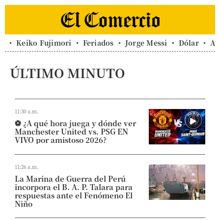
Keiko Fujimori
Feriados
Jorge Messi
Dólar
Al
ÚLTIMO MINUTO
11:30 a.m.
⚽ ¿A qué hora juega y dónde ver
Manchester United vs. PSG EN
VIVO por amistoso 2026?
11:26 a.m.
La Marina de Guerra del Perú
incorpora el B. A. P. Talara para
respuestas ante el Fenómeno El
Niño