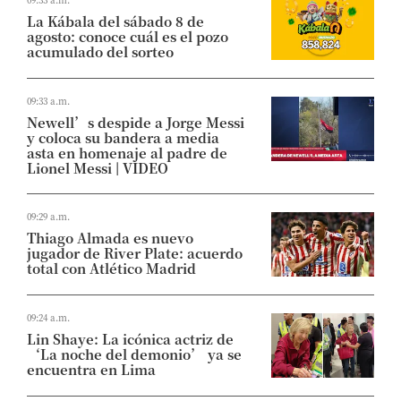
La Kábala del sábado 8 de
agosto: conoce cuál es el pozo
acumulado del sorteo
09:33 a.m.
Newell’s despide a Jorge Messi
y coloca su bandera a media
asta en homenaje al padre de
Lionel Messi | VIDEO
09:29 a.m.
Thiago Almada es nuevo
jugador de River Plate: acuerdo
total con Atlético Madrid
09:24 a.m.
Lin Shaye: La icónica actriz de
‘La noche del demonio’ ya se
encuentra en Lima