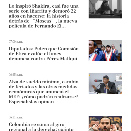
Lo inspiró Shakira, casi fue una
serie con Iñárritu y demoró 22
años en hacerse: la historia
detrás de “Moscas”, la nueva
película de Fernando Ei...
07:00 a.m.
Diputados: Piden que Comisión
de Ética evalúe el lunes
denuncia contra Pérez Mallqui
06:45 a.m.
Alza de sueldo mínimo, cambio
de feriados y las otras medidas
económicas que anunció el
MEF: ¿cómo podrán realizarse?
Especialistas opinan
06:31 a.m.
Colombia se suma al giro
regional a la derecha: cuánto