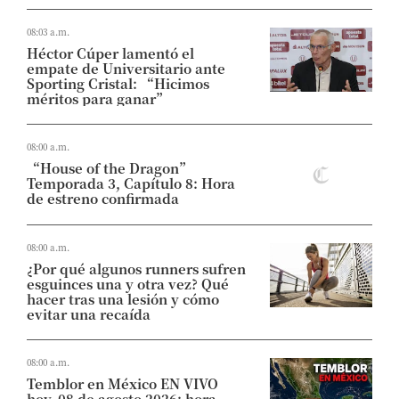
08:03 a.m.
Héctor Cúper lamentó el
empate de Universitario ante
Sporting Cristal: “Hicimos
méritos para ganar”
08:00 a.m.
“House of the Dragon”
Temporada 3, Capítulo 8: Hora
de estreno confirmada
08:00 a.m.
¿Por qué algunos runners sufren
esguinces una y otra vez? Qué
hacer tras una lesión y cómo
evitar una recaída
08:00 a.m.
Temblor en México EN VIVO
hoy, 08 de agosto 2026: hora