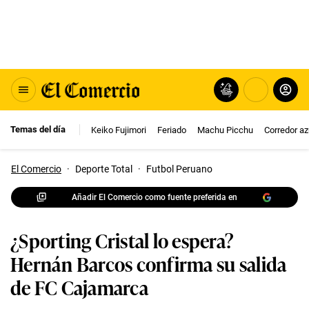
Temas del día
Keiko Fujimori
Feriado
Machu Picchu
Corredor az
El Comercio
·
Deporte Total
·
Futbol Peruano
Añadir El Comercio como fuente preferida en
¿Sporting Cristal lo espera?
Hernán Barcos confirma su salida
de FC Cajamarca