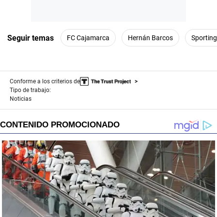
Seguir temas
FC Cajamarca
Hernán Barcos
Sporting
Conforme a los criterios de
Tipo de trabajo:
Noticias