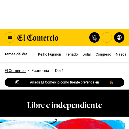
Temas del día
Keiko Fujimori
Feriado
Dólar
Congreso
Nasca
El Comercio
·
Economia
·
Dia 1
Añadir El Comercio como fuente preferida en
Libre e independiente