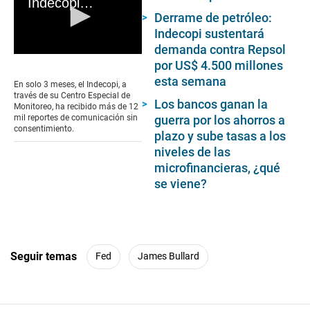
Indecopi: ¿Cómo denunciar a las empresas que realizan llamadas no deseadas a los consumidores?
Derrame de petróleo:
Indecopi sustentará
demanda contra Repsol
0
por US$ 4.500 millones
seconds
esta semana
of
En solo 3 meses, el Indecopi, a
0
través de su Centro Especial de
Los bancos ganan la
seconds
Monitoreo, ha recibido más de 12
guerra por los ahorros a
mil reportes de comunicación sin
consentimiento.
plazo y sube tasas a los
niveles de las
microfinancieras, ¿qué
se viene?
Seguir temas
Fed
James Bullard