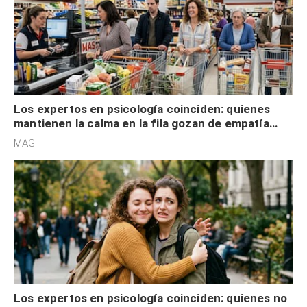
Los expertos en psicología coinciden: quienes
mantienen la calma en la fila gozan de empatía
cognitiva, gratitud y no solo tienen autocontrol
MAG.
Los expertos en psicología coinciden: quienes no