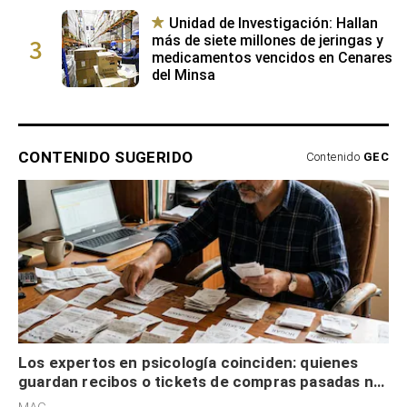
Unidad de Investigación: Hallan
3
más de siete millones de jeringas y
medicamentos vencidos en Cenares
del Minsa
CONTENIDO SUGERIDO
Contenido
GEC
Los expertos en psicología coinciden: quienes
guardan recibos o tickets de compras pasadas no
son acumuladores, sino que tienen necesidad de