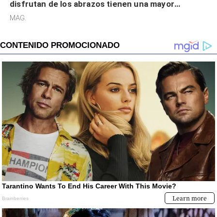
disfrutan de los abrazos tienen una mayor
sensibilidad a los estímulos físicos y no es por
MAG.
desinterés