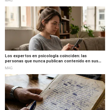
MAG.
control
Los expertos en psicología coinciden: las
personas que nunca publican contenido en sus
redes sociales no pretenden buscar validación
MAG.
externa