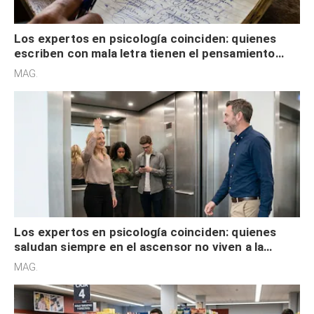
Los expertos en psicología coinciden: quienes
escriben con mala letra tienen el pensamiento
acelerado y no lo hacen por desinterés
MAG.
Los expertos en psicología coinciden: quienes
saludan siempre en el ascensor no viven a la
defensiva y tienen apertura social
MAG.