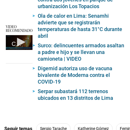
urbanización Los Topacios
Ola de calor en Lima: Senamhi
advierte que se registrarán
VIDEO
temperaturas de hasta 31°C durante
RECOMENDADO
abril
Caso de feminicidio: Buscan a extranjero que quemó viva a su expareja
Surco: delincuentes armados asaltan
a padre e hijo y se llevan una
0
seconds
camioneta | VIDEO
of
5
Digemid autoriza uso de vacuna
minutes,
bivalente de Moderna contra el
23
seconds
COVID-19
Serpar subastará 112 terrenos
ubicados en 13 distritos de Lima
Seguir temas
Sergio Tarache
Katherine Gómez
Femin