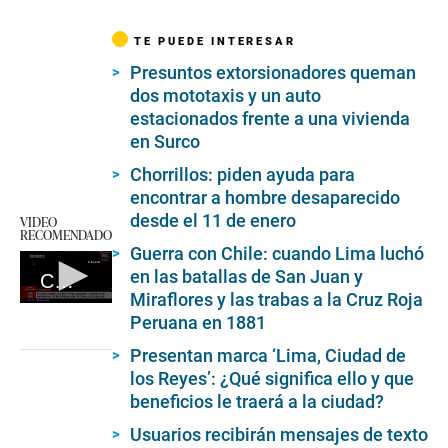
TE PUEDE INTERESAR
Presuntos extorsionadores queman
dos mototaxis y un auto
estacionados frente a una vivienda
en Surco
Chorrillos: piden ayuda para
encontrar a hombre desaparecido
desde el 11 de enero
VIDEO
RECOMENDADO
Guerra con Chile: cuando Lima luchó
en las batallas de San Juan y
Chorrillos: enfrentamiento entre pescadores y serenazgo
Miraflores y las trabas a la Cruz Roja
0
Peruana en 1881
seconds
of
Presentan marca ‘Lima, Ciudad de
7
minutes,
los Reyes’: ¿Qué significa ello y que
3
beneficios le traerá a la ciudad?
seconds
Usuarios recibirán mensajes de texto