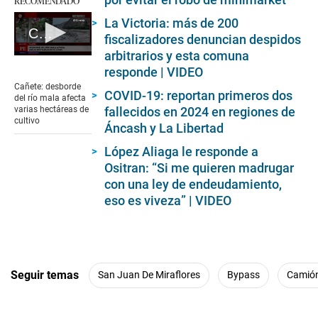
RECOMENDADO
La Victoria: más de 200
Cañete: desborde del río mala afecta varias hectáreas de cultivo
fiscalizadores denuncian despidos
arbitrarios y esta comuna
0
responde | VIDEO
seconds
of
Cañete: desborde
COVID-19: reportan primeros dos
7
del río mala afecta
minutes,
fallecidos en 2024 en regiones de
varias hectáreas de
4
cultivo
Áncash y La Libertad
seconds
López Aliaga le responde a
Ositran: “Si me quieren madrugar
con una ley de endeudamiento,
eso es viveza” | VIDEO
Seguir temas
San Juan De Miraflores
Bypass
Camió