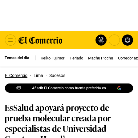
Temas del día
Keiko Fujimori
Feriado
Machu Picchu
Corredor az
El Comercio
·
Lima
·
Sucesos
Añadir El Comercio como fuente preferida en
EsSalud apoyará proyecto de
prueba molecular creada por
especialistas de Universidad