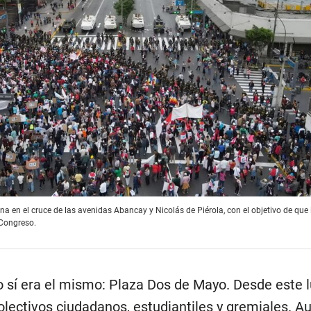
a en el cruce de las avenidas Abancay y Nicolás de Piérola, con el objetivo de que 
 Congreso.
o sí era el mismo: Plaza Dos de Mayo. Desde este 
olectivos ciudadanos, estudiantiles y gremiales. A