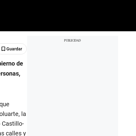
Guardar
bierno de
ersonas,
 que
luarte, la
Castillo-
s calles y