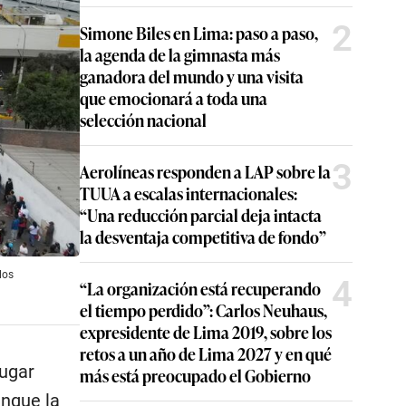
2
Simone Biles en Lima: paso a paso,
la agenda de la gimnasta más
ganadora del mundo y una visita
que emocionará a toda una
selección nacional
3
Aerolíneas responden a LAP sobre la
TUUA a escalas internacionales:
“Una reducción parcial deja intacta
la desventaja competitiva de fondo”
los
4
“La organización está recuperando
el tiempo perdido”: Carlos Neuhaus,
expresidente de Lima 2019, sobre los
retos a un año de Lima 2027 y en qué
lugar
más está preocupado el Gobierno
unque la