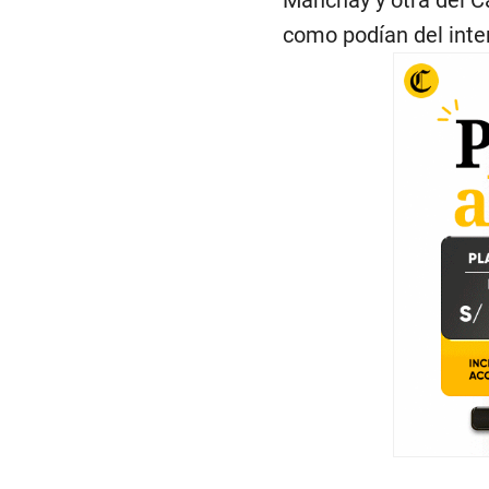
Manchay y otra del C
como podían del inten