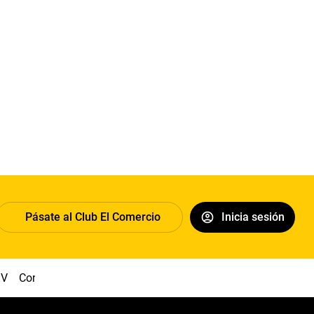
Pásate al Club El Comercio
Inicia sesión
IV
Congreso
Machu Picchu
Abelardo de la Espriella
Suel