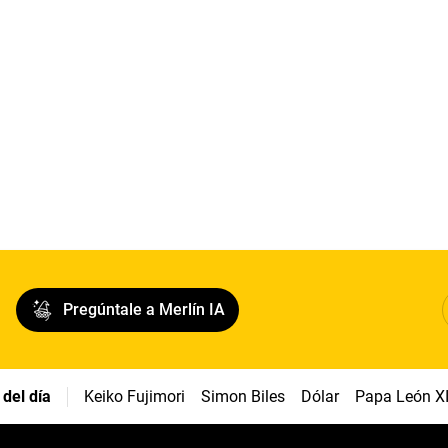
Pregúntale a Merlín IA
del día
Keiko Fujimori
Simon Biles
Dólar
Papa León X