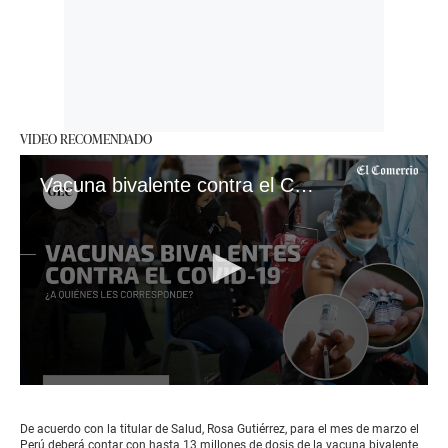
VIDEO RECOMENDADO
Vacuna bivalente contra el COVID-19: ¿Qué es, a quiénes les corresponde y cuáles son los requisitos?
0
seconds
of
De acuerdo con la titular de Salud, Rosa Gutiérrez, para el mes de marzo el
1
Perú deberá contar con hasta 13 millones de dosis de la vacuna bivalente