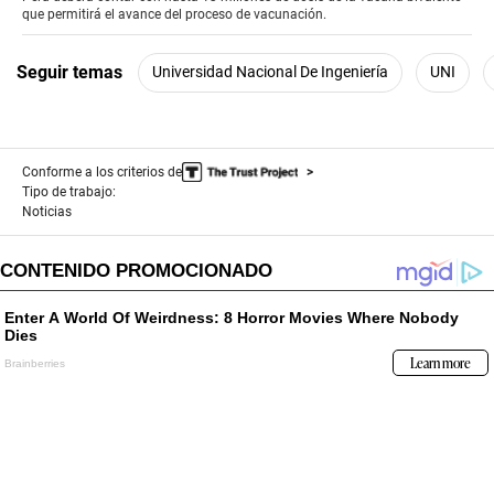
minute,
que permitirá el avance del proceso de vacunación.
52
seconds
Seguir temas
Universidad Nacional De Ingeniería
UNI
Conforme a los criterios de
Tipo de trabajo:
Noticias