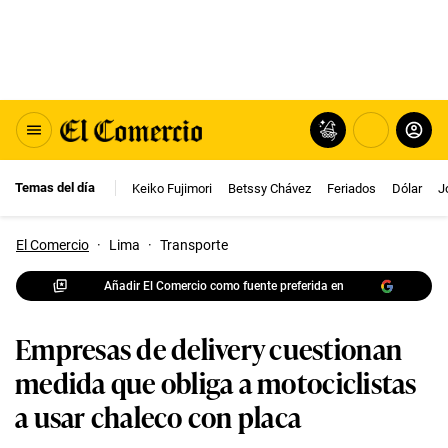
Temas del día
Keiko Fujimori
Betssy Chávez
Feriados
Dólar
J
El Comercio
·
Lima
·
Transporte
Añadir El Comercio como fuente preferida en
Empresas de delivery cuestionan
medida que obliga a motociclistas
a usar chaleco con placa