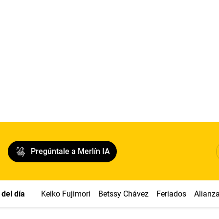
Pregúntale a Merlín IA
del día
Keiko Fujimori
Betssy Chávez
Feriados
Alianz