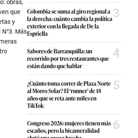
o: obras,
3
Colombia se suma al giro regional a
oven que
la derecha: cuánto cambia la política
etas y
exterior con la llegada de De la
l N°3. Más
Espriella
imeras
4
Sabores de Barranquilla: un
tro
recorrido por tres restaurantes que
están dando que hablar
5
¿Cuánto toma correr de Plaza Norte
al Morro Solar? El ‘runner’ de 18
años que se reta ante miles en
TikTok
6
Congreso 2026: mujeres tienen más
escaños, pero la bicameralidad
abrió una nueva brecha