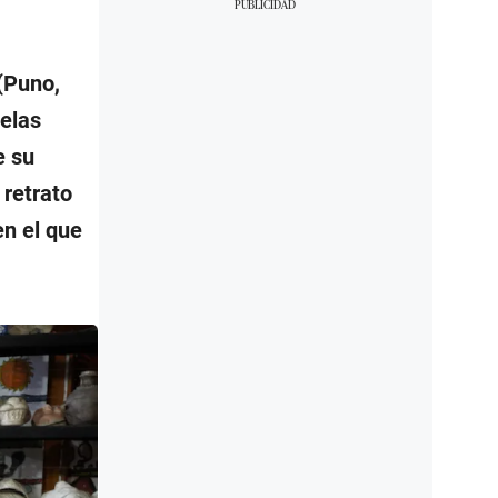
(Puno,
telas
e su
 retrato
n el que