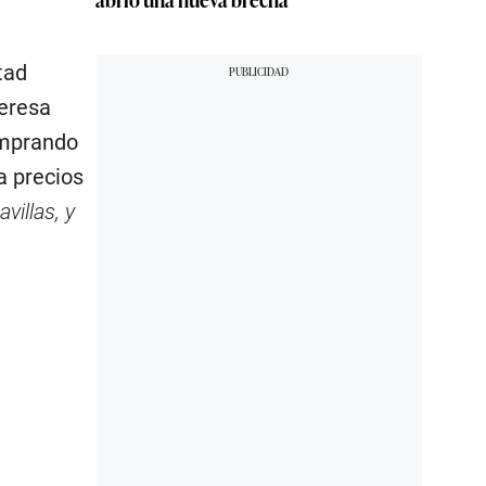
tad
Teresa
comprando
a precios
illas, y