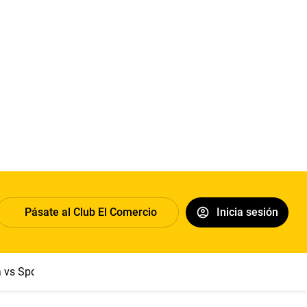
Pásate al Club El Comercio
Inicia sesión
a vs Sport Boys
Jorge Messi
Dólar
Papa León XIV
Congre