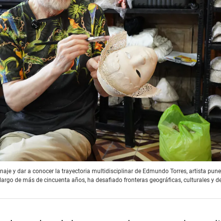
aje y dar a conocer la trayectoria multidisciplinar de Edmundo Torres, artista pun
o largo de más de cincuenta años, ha desafiado fronteras geográficas, culturales y d