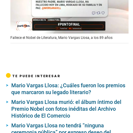
0
Fallece el Nobel de Literatura, Mario Vargas Llosa, a los 89 años
s
e
c
o
n
d
s
o
TE PUEDE INTERESAR
f
4
Mario Vargas Llosa: ¿Cuáles fueron los premios
m
que marcaron su legado literario?
i
n
Mario Vargas Llosa murió: el álbum íntimo del
u
t
Premio Nobel con fotos inéditas del Archivo
e
Histórico de El Comercio
s
,
Mario Vargas Llosa no tendrá “ninguna
4
5
ceremonia pública” por expreso deseo del