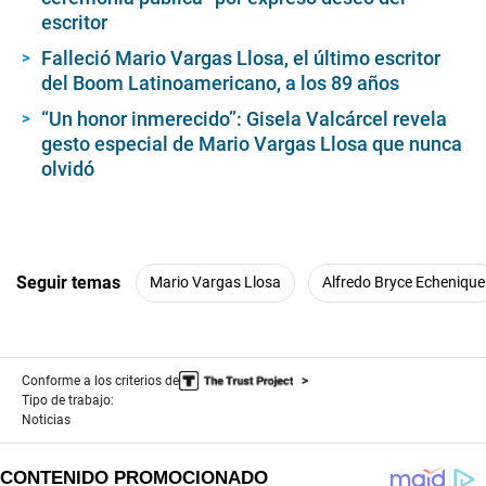
s
escritor
e
c
Falleció Mario Vargas Llosa, el último escritor
o
n
del Boom Latinoamericano, a los 89 años
d
s
“Un honor inmerecido”: Gisela Valcárcel revela
gesto especial de Mario Vargas Llosa que nunca
olvidó
Seguir temas
Mario Vargas Llosa
Alfredo Bryce Echenique
Conforme a los criterios de
Tipo de trabajo:
Noticias