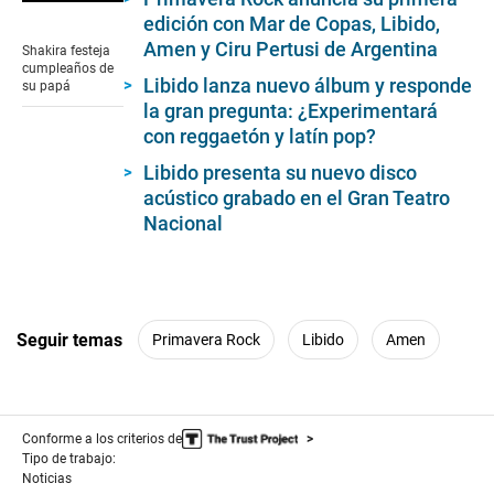
0
edición con Mar de Copas, Libido,
seconds
of
Amen y Ciru Pertusi de Argentina
Shakira festeja
0
cumpleaños de
seconds
Libido lanza nuevo álbum y responde
su papá
la gran pregunta: ¿Experimentará
con reggaetón y latín pop?
Libido presenta su nuevo disco
acústico grabado en el Gran Teatro
Nacional
Seguir temas
Primavera Rock
Libido
Amen
Conforme a los criterios de
Tipo de trabajo:
Noticias