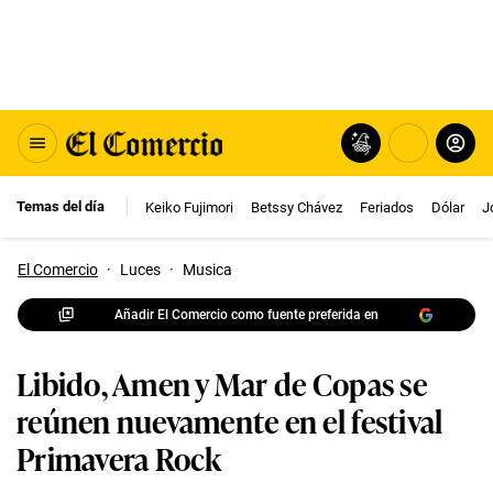
Temas del día
Keiko Fujimori
Betssy Chávez
Feriados
Dólar
J
El Comercio
·
Luces
·
Musica
Añadir El Comercio como fuente preferida en
Libido, Amen y Mar de Copas se
reúnen nuevamente en el festival
Primavera Rock