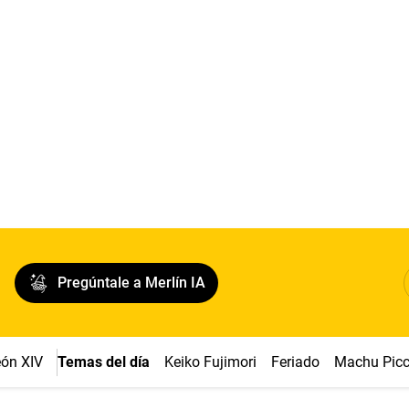
Pregúntale a Merlín IA
ón XIV
Temas del día
Keiko Fujimori
Feriado
Machu Pic