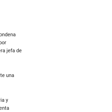
 condena
por
ra jefa de
nte una
ia y
enta