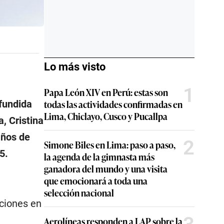
Lo más visto
1
Papa León XIV en Perú: estas son
todas las actividades confirmadas en
ifundida
Lima, Chiclayo, Cusco y Pucallpa
, Cristina
años de
2
Simone Biles en Lima: paso a paso,
5.
la agenda de la gimnasta más
ganadora del mundo y una visita
que emocionará a toda una
selección nacional
aciones en
Aerolíneas responden a LAP sobre la