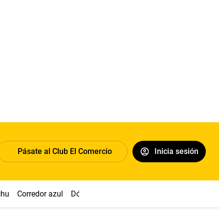
Pásate al Club El Comercio
Inicia sesión
chu
Corredor azul
Dólar
Congreso
Nasca
Acuña
Toled