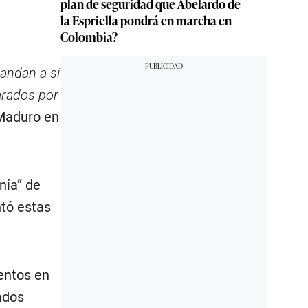
plan de seguridad que Abelardo de
la Espriella pondrá en marcha en
Colombia?
andan a sí
arados por
Maduro en
nía” de
ntó estas
entos en
ados