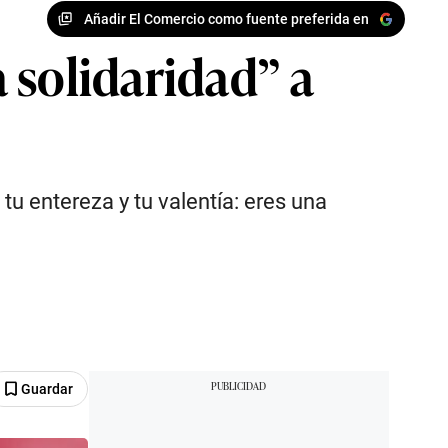
Añadir El Comercio como fuente preferida en
 solidaridad” a
 entereza y tu valentía: eres una
Guardar