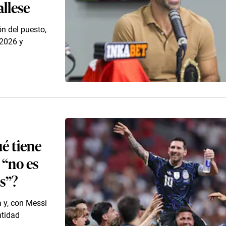
allese
n del puesto,
 2026 y
ué tiene
 “no es
s”?
a y, con Messi
ntidad