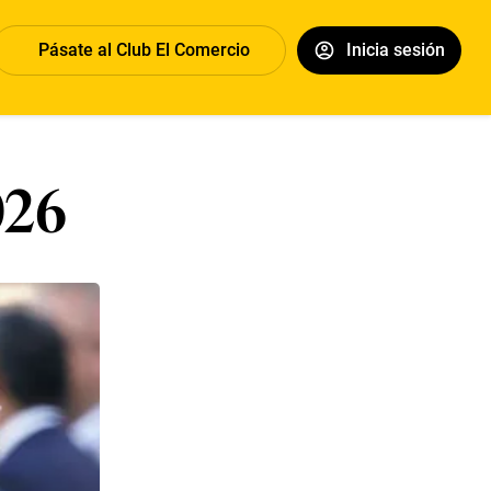
Pásate al Club El Comercio
Inicia sesión
026