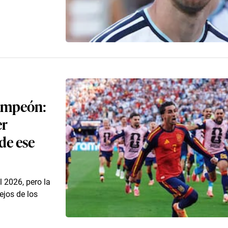
campeón:
er
de ese
 2026, pero la
ejos de los