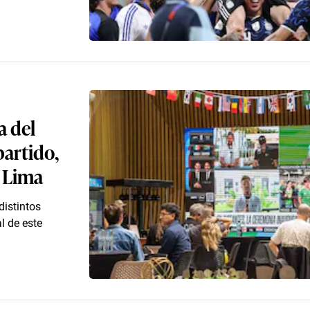
a del
partido,
n Lima
distintos
l de este