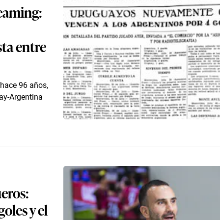
reaming:
sta entre
a hace 96 años,
ay-Argentina
ueros:
oles y el