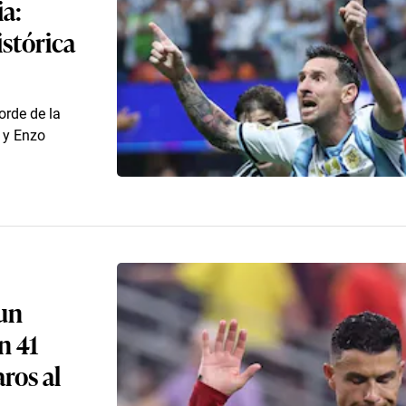
ia:
stórica
orde de la
i y Enzo
 un
n 41
aros al