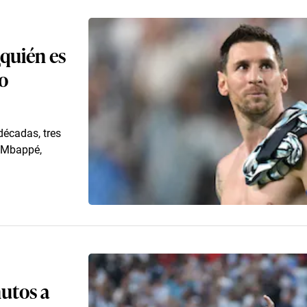
¿quién es
do
décadas, tres
n Mbappé,
nutos a