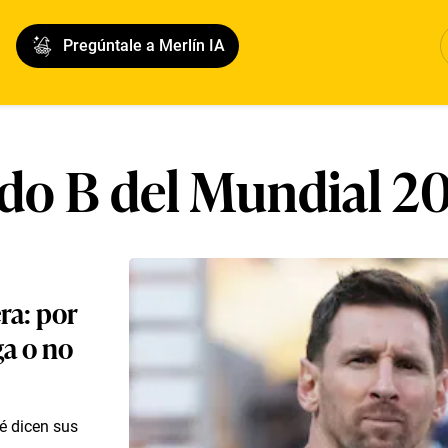
Pregúntale a Merlín IA
do B del Mundial 2
era: por
ga o no
ué dicen sus