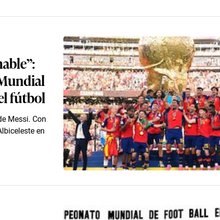
nable”:
 Mundial
l fútbol
de Messi. Con
lbiceleste en