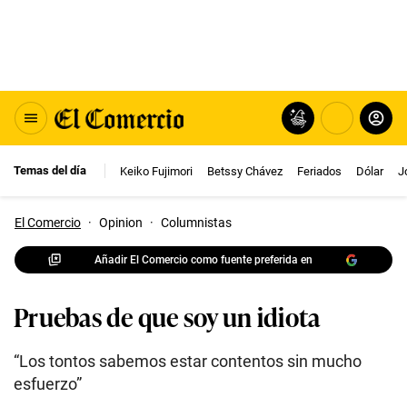
Temas del día
Keiko Fujimori
Betssy Chávez
Feriados
Dólar
J
El Comercio
·
Opinion
·
Columnistas
Añadir El Comercio como fuente preferida en
Pruebas de que soy un idiota
“Los tontos sabemos estar contentos sin mucho
esfuerzo”