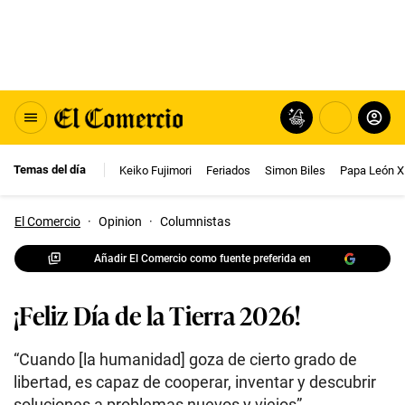
Temas del día
Keiko Fujimori
Feriados
Simon Biles
Papa León X
El Comercio
·
Opinion
·
Columnistas
Añadir El Comercio como fuente preferida en
¡Feliz Día de la Tierra 2026!
“Cuando [la humanidad] goza de cierto grado de
libertad, es capaz de cooperar, inventar y descubrir
soluciones a problemas nuevos y viejos”.