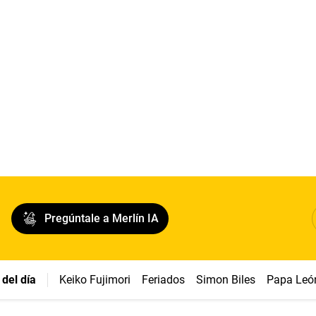
Pregúntale a Merlín IA
del día
Keiko Fujimori
Feriados
Simon Biles
Papa Leó