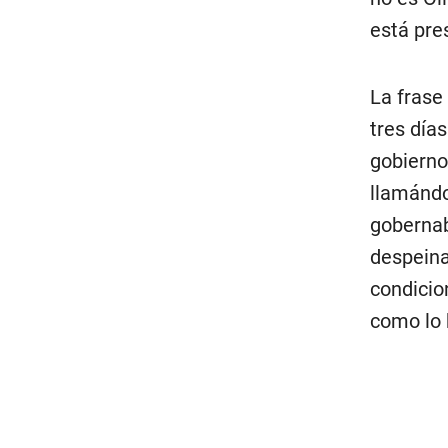
está pres
La frase
tres día
gobierno
llamándo
gobernab
despeina
condicio
como lo 