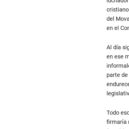
luchador
cristian
del Mova
en el Co
Al día si
en ese m
informal
parte de
endurece
legislat
Todo eso
firmaría