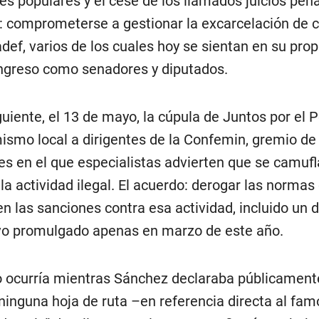
es populares y el cese de los llamados juicios pena
o: comprometerse a gestionar la excarcelación de
def, varios de los cuales hoy se sientan en su pro
ngreso como senadores y diputados.
guiente, el 13 de mayo, la cúpula de Juntos por el 
ismo local a dirigentes de la Confemin, gremio d
es en el que especialistas advierten que se camuf
 la actividad ilegal. El acuerdo: derogar las normas
n las sanciones contra esa actividad, incluido un 
ivo promulgado apenas en marzo de este año.
 ocurría mientras Sánchez declaraba públicament
 ninguna hoja de ruta –en referencia directa al fa