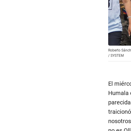
Roberto Sánch
/
SYSTEM
El miérco
Humala d
parecida
traicion
nosotros
no es Ol