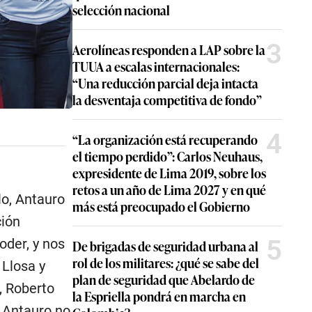
selección nacional
3
Aerolíneas responden a LAP sobre la
TUUA a escalas internacionales:
“Una reducción parcial deja intacta
la desventaja competitiva de fondo”
4
“La organización está recuperando
el tiempo perdido”: Carlos Neuhaus,
expresidente de Lima 2019, sobre los
retos a un año de Lima 2027 y en qué
lo, Antauro
más está preocupado el Gobierno
ción
5
oder, y nos
De brigadas de seguridad urbana al
rol de los militares: ¿qué se sabe del
 Llosa y
plan de seguridad que Abelardo de
, Roberto
la Espriella pondrá en marcha en
y Antauro no