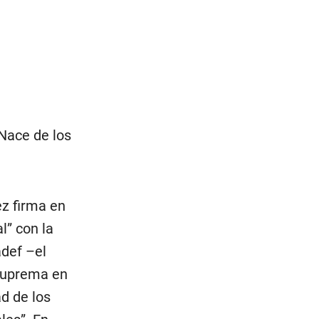
 Nace de los
z firma en
l” con la
def –el
 Suprema en
ad de los