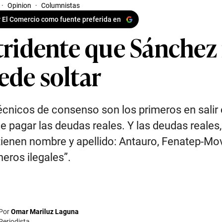
·
Opinion
·
Columnistas
 El Comercio como fuente preferida en
 tridente que Sánchez
ede soltar
écnicos de consenso son los primeros en salir
e pagar las deudas reales. Y las deudas reales,
tienen nombre y apellido: Antauro, Fenatep-Mo
neros ilegales”.
Por
Omar Mariluz Laguna
Periodista