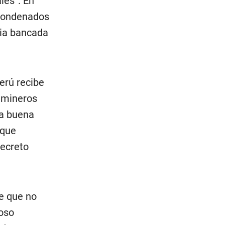
les”. En
 condenados
pia bancada
Perú recibe
e mineros
la buena
 que
decreto
e que no
moso