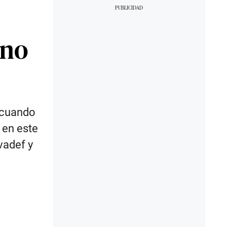
 no
 cuando
 en este
vadef y