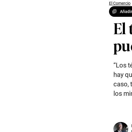
El Comercio
Añadir
El
pu
“Los t
hay qu
caso, 
los mi