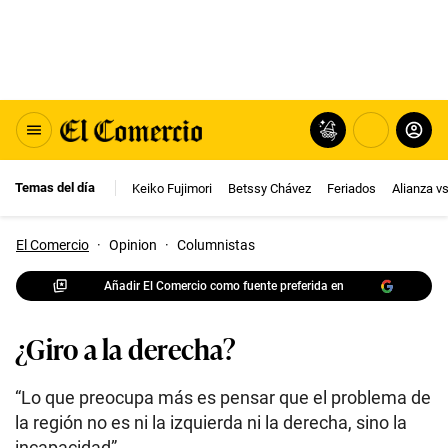
Temas del día
Keiko Fujimori
Betssy Chávez
Feriados
Alianza v
El Comercio
·
Opinion
·
Columnistas
Añadir El Comercio como fuente preferida en
¿Giro a la derecha?
“Lo que preocupa más es pensar que el problema de
la región no es ni la izquierda ni la derecha, sino la
incapacidad”.