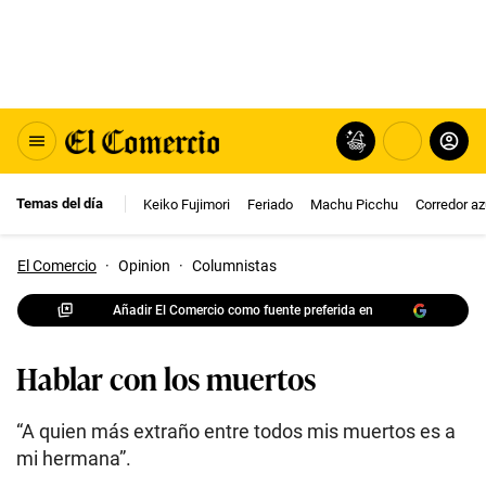
Temas del día
Keiko Fujimori
Feriado
Machu Picchu
Corredor az
El Comercio
·
Opinion
·
Columnistas
Añadir El Comercio como fuente preferida en
Hablar con los muertos
“A quien más extraño entre todos mis muertos es a
mi hermana”.