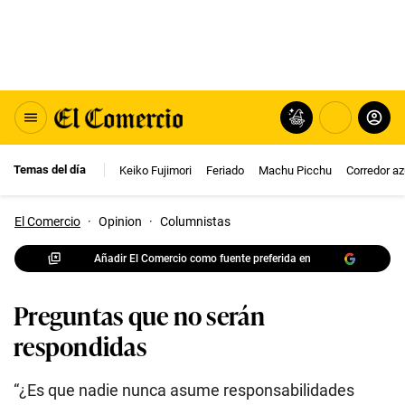
Temas del día
Keiko Fujimori
Feriado
Machu Picchu
Corredor az
El Comercio
·
Opinion
·
Columnistas
Añadir El Comercio como fuente preferida en
Preguntas que no serán
respondidas
“¿Es que nadie nunca asume responsabilidades