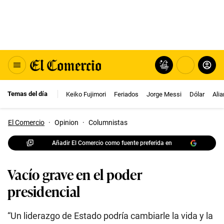
Temas del día
Keiko Fujimori
Feriados
Jorge Messi
Dólar
Ali
El Comercio
·
Opinion
·
Columnistas
Añadir El Comercio como fuente preferida en
Vacío grave en el poder
presidencial
“Un liderazgo de Estado podría cambiarle la vida y la