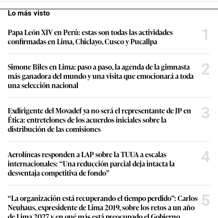
Lo más visto
1
Papa León XIV en Perú: estas son todas las actividades
confirmadas en Lima, Chiclayo, Cusco y Pucallpa
2
Simone Biles en Lima: paso a paso, la agenda de la gimnasta
más ganadora del mundo y una visita que emocionará a toda
una selección nacional
3
Exdirigente del Movadef ya no será el representante de JP en
Ética: entretelones de los acuerdos iniciales sobre la
distribución de las comisiones
4
Aerolíneas responden a LAP sobre la TUUA a escalas
internacionales: “Una reducción parcial deja intacta la
desventaja competitiva de fondo”
5
“La organización está recuperando el tiempo perdido”: Carlos
Neuhaus, expresidente de Lima 2019, sobre los retos a un año
de Lima 2027 y en qué más está preocupado el Gobierno