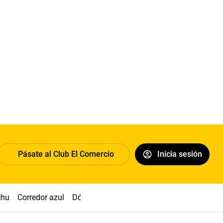
Pásate al Club El Comercio
Inicia sesión
chu
Corredor azul
Dólar
Congreso
Nasca
Acuña
Toled