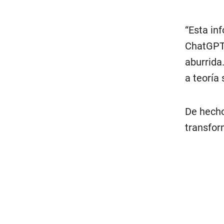
“Esta in
ChatGPT”
aburrida
a teoría 
De hecho
transfor