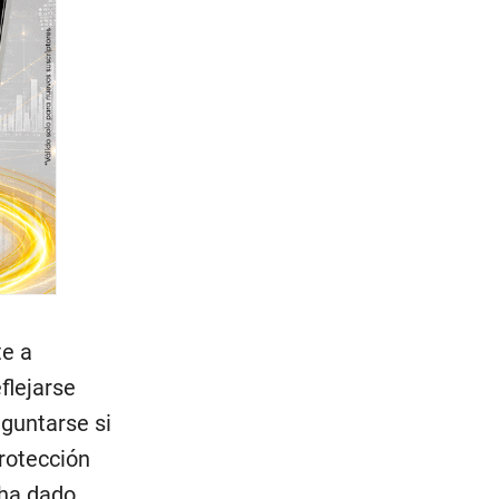
te a
flejarse
eguntarse si
protección
a ha dado