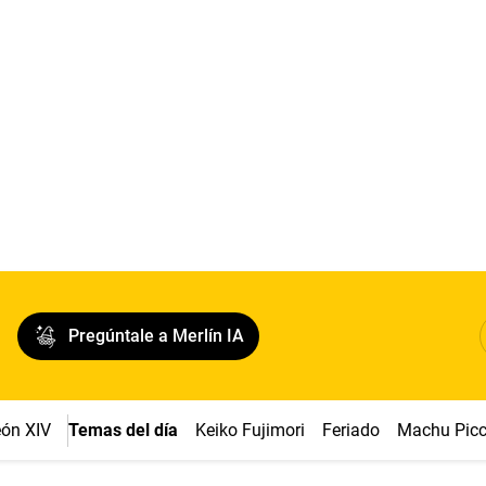
Pregúntale a Merlín IA
ón XIV
Temas del día
Keiko Fujimori
Feriado
Machu Pic