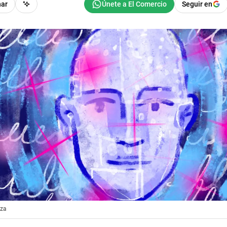
har
Seguir en
zza