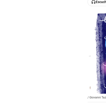
Escuc
/
Giovanni Ta