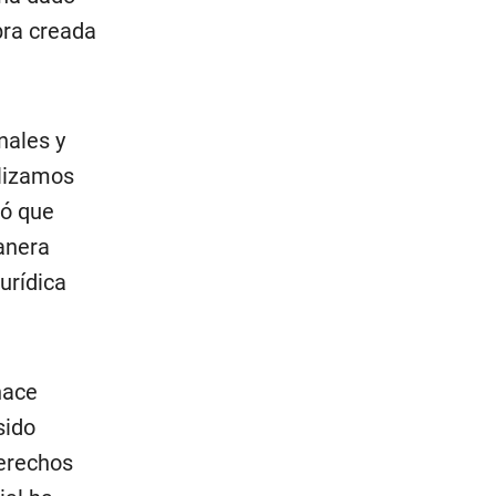
bra creada
nales y
ilizamos
nó que
anera
urídica
hace
sido
derechos