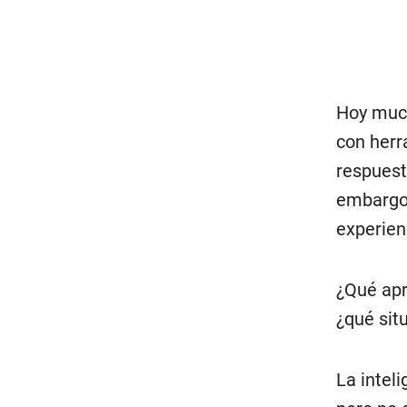
Hoy much
con herr
respuest
embargo,
experien
¿Qué apr
¿qué sit
La inteli