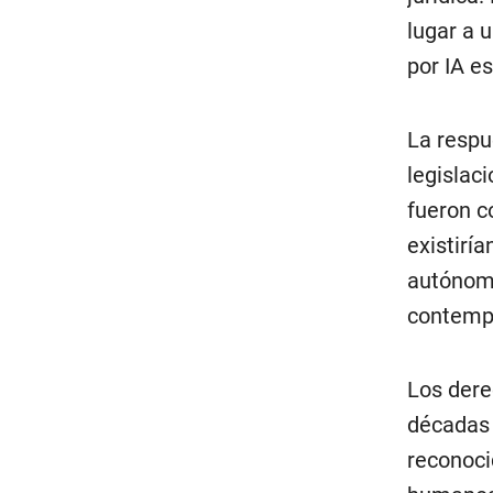
lugar a 
por IA e
La respu
legislac
fueron c
existirí
autónoma
contemp
Los dere
décadas 
reconoci