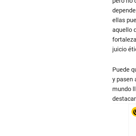
pero no 
dependen
ellas pu
aquello 
fortalez
juicio ét
Puede qu
y pasen 
mundo ll
destaca