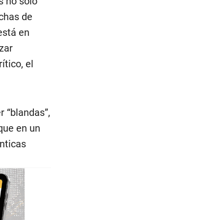
 no solo
chas de
está en
zar
tico, el
r “blandas”,
rque en un
nticas