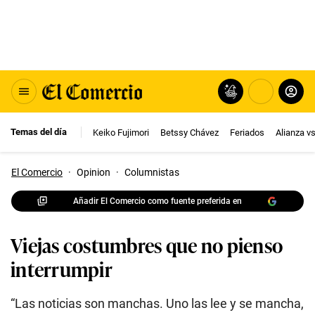
Temas del día
Keiko Fujimori
Betssy Chávez
Feriados
Alianza v
El Comercio
·
Opinion
·
Columnistas
Añadir El Comercio como fuente preferida en
Viejas costumbres que no pienso
interrumpir
“Las noticias son manchas. Uno las lee y se mancha,