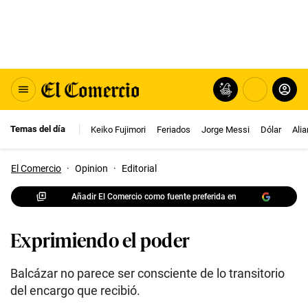
Temas del día
Keiko Fujimori
Feriados
Jorge Messi
Dólar
Ali
El Comercio
·
Opinion
·
Editorial
Añadir El Comercio como fuente preferida en
Exprimiendo el poder
Balcázar no parece ser consciente de lo transitorio
del encargo que recibió.