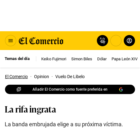
Temas del día
Keiko Fujimori
Simon Biles
Dólar
Papa León XIV
El Comercio
·
Opinion
·
Vuelo De Libelo
Añadir El Comercio como fuente preferida en
La rifa ingrata
La banda embrujada elige a su próxima víctima.