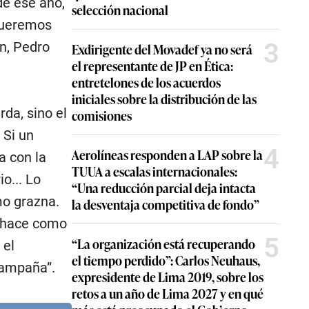
de ese año,
selección nacional
queremos
3
en, Pedro
Exdirigente del Movadef ya no será
el representante de JP en Ética:
entretelones de los acuerdos
iniciales sobre la distribución de las
da, sino el
comisiones
 Si un
4
Aerolíneas responden a LAP sobre la
a con la
TUUA a escalas internacionales:
o... Lo
“Una reducción parcial deja intacta
o grazna.
la desventaja competitiva de fondo”
o hace como
5
“La organización está recuperando
 el
el tiempo perdido”: Carlos Neuhaus,
campaña”.
expresidente de Lima 2019, sobre los
retos a un año de Lima 2027 y en qué