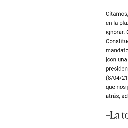
Citamos,
en la pl
ignorar.
Constituc
mandato 
[con una
presidenc
(8/04/21
que nos 
atrás, a
–La t