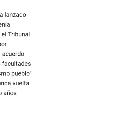
ía lanzado
enía
el Tribunal
por
e acuerdo
 facultades
mismo pueblo”
unda vuelta
o años