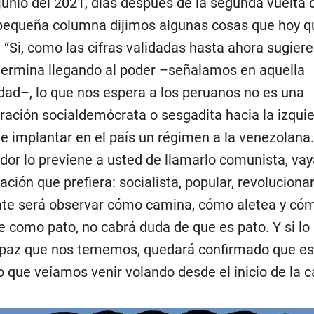
 junio del 2021, días después de la segunda vuelta 
pequeña columna dijimos algunas cosas que hoy 
. “Si, como las cifras validadas hasta ahora sugier
 termina llegando al poder –señalamos en aquella
dad–, lo que nos espera a los peruanos no es una
ración socialdemócrata o sesgadita hacia la izquier
de implantar en el país un régimen a la venezolana.
udor lo previene a usted de llamarlo comunista, vay
ión que prefiera: socialista, popular, revolucionari
te será observar cómo camina, cómo aletea y cóm
ce como pato, no cabrá duda de que es pato. Y si l
apaz que nos tememos, quedará confirmado que es
o que veíamos venir volando desde el inicio de la 