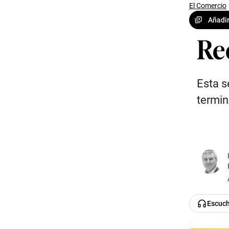
El Comercio
Añadir
Re
Esta s
termin
Escuc