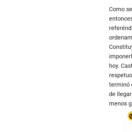
Como se 
entonces
referénd
ordenami
Constitu
imponerl
hoy. Cas
respetuo
terminó 
de llegar
menos g