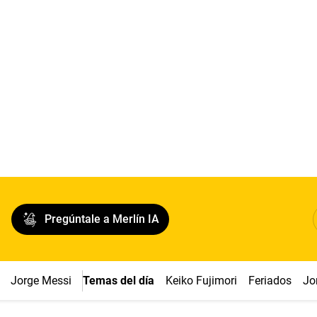
Pregúntale a Merlín IA
Jorge Messi
Temas del día
Keiko Fujimori
Feriados
Jo