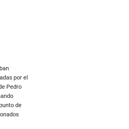
aban
adas por el
 de Pedro
nando
 punto de
cionados