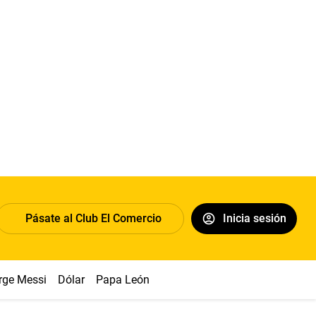
Pásate al Club El Comercio
Inicia sesión
rge Messi
Dólar
Papa León XIV
Congreso
Machu Picchu