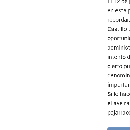
El 12 de
en esta 
recordar
Castillo
oportuni
administ
intento 
cierto p
denominac
importan
Si lo ha
el ave r
pajarrac