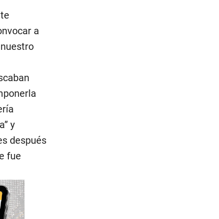
nte
onvocar a
 nuestro
uscaban
mponerla
ería
a” y
es después
pe fue