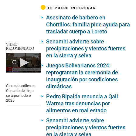
TE PUEDE INTERESAR
Asesinato de barbero en
Chorrillos: familia pide ayuda para
trasladar cuerpo a Loreto
Senamhi advierte sobre
VIDEO
precipitaciones y vientos fuertes
RECOMENDADO
en la sierra y selva
Cierran 15 accesos a Mesa Redonda en Centro de Lima
Juegos Bolivarianos 2024:
reprograman la ceremonia de
0
inauguración por condiciones
seconds
of
climáticas
Cierre de calles en
5
Cercado de Lima
minutes,
Pedro Ripalda renuncia a Qali
será por todo el
49
2025
Warma tras denuncias por
seconds
alimentos en mal estado
Senamhi advierte sobre
precipitaciones y vientos fuertes
en la sierra y selva