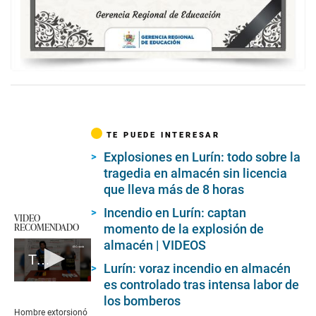
TE PUEDE INTERESAR
Explosiones en Lurín: todo sobre la
tragedia en almacén sin licencia
que lleva más de 8 horas
Incendio en Lurín: captan
VIDEO
RECOMENDADO
momento de la explosión de
almacén | VIDEOS
Trujillo: finge secuestro de hija
Lurín: voraz incendio en almacén
es controlado tras intensa labor de
0
seconds
los bomberos
of
Hombre extorsionó