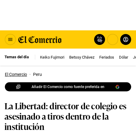
Temas del día
Keiko Fujimori
Betssy Chávez
Feriados
Dólar
J
El Comercio
·
Peru
Añadir El Comercio como fuente preferida en
La Libertad: director de colegio es
asesinado a tiros dentro de la
institución