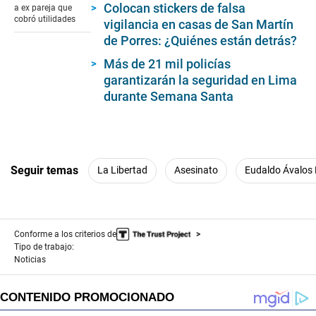
1
Colocan stickers de falsa
a ex pareja que
minute,
cobró utilidades
vigilancia en casas de San Martín
23
seconds
de Porres: ¿Quiénes están detrás?
Más de 21 mil policías
garantizarán la seguridad en Lima
durante Semana Santa
Seguir temas
La Libertad
Asesinato
Eudaldo Ávalos
Conforme a los criterios de
Tipo de trabajo:
Noticias