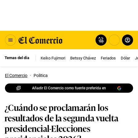
Temas del día
Keiko Fujimori
Betssy Chávez
Feriados
Dólar
J
El Comercio
·
Politica
Añadir El Comercio como fuente preferida en
¿Cuándo se proclamarán los
resultados de la segunda vuelta
presidencial-Elecciones