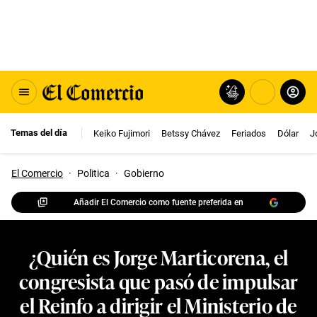
Temas del día
Keiko Fujimori
Betssy Chávez
Feriados
Dólar
J
El Comercio
·
Politica
·
Gobierno
Añadir El Comercio como fuente preferida en
¿Quién es Jorge Marticorena, el
congresista que pasó de impulsar
el Reinfo a dirigir el Ministerio de