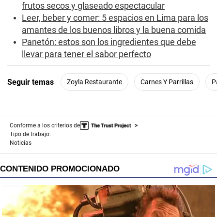
frutos secos y glaseado espectacular
Leer, beber y comer: 5 espacios en Lima para los
amantes de los buenos libros y la buena comida
Panetón: estos son los ingredientes que debe
llevar para tener el sabor perfecto
Seguir temas
Zoyla Restaurante
Carnes Y Parrillas
P
Conforme a los criterios de
Tipo de trabajo:
Noticias