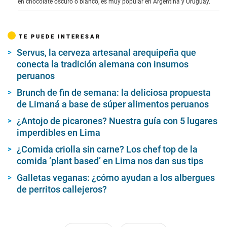
en chocolate oscuro o blanco, es muy popular en Argentina y Uruguay.
f
3
m
i
TE PUEDE INTERESAR
n
u
Servus, la cerveza artesanal arequipeña que
t
e
conecta la tradición alemana con insumos
s
peruanos
,
2
Brunch de fin de semana: la deliciosa propuesta
7
de Limaná a base de súper alimentos peruanos
s
e
c
¿Antojo de picarones? Nuestra guía con 5 lugares
o
imperdibles en Lima
n
d
¿Comida criolla sin carne? Los chef top de la
s
comida ‘plant based’ en Lima nos dan sus tips
Galletas veganas: ¿cómo ayudan a los albergues
de perritos callejeros?