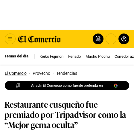
Temas del día
Keiko Fujimori
Feriado
Machu Picchu
Corredor az
El Comercio
·
Provecho
·
Tendencias
Añadir El Comercio como fuente preferida en
Restaurante cusqueño fue
premiado por Tripadvisor como la
“Mejor gema oculta”