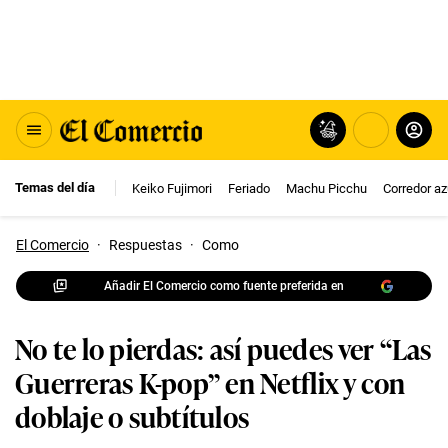
Temas del día
Keiko Fujimori
Feriado
Machu Picchu
Corredor az
El Comercio
·
Respuestas
·
Como
Añadir El Comercio como fuente preferida en
No te lo pierdas: así puedes ver “Las
Guerreras K-pop” en Netflix y con
doblaje o subtítulos