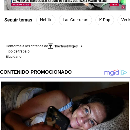
00:00
/
04:57
Seguir temas
Netflix
Las Guerreras
K-Pop
Ver 
Conforme a los criterios de
Tipo de trabajo:
Elucidario