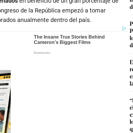
eriados
en beneficio de un gran porcentaje de
d
 Congreso de la República empezó a tomar
orados anualmente dentro del país.
P
P
l
d
E
r
e
l
“
e
e
l
q