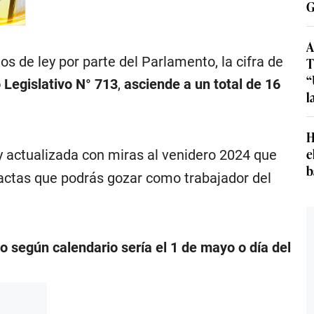
G
A
s de ley por parte del Parlamento, la cifra de
T
“
 Legislativo N° 713
,
asciende a un total de 16
l
H
e
 actualizada con miras al venidero 2024 que
b
xactas que podrás gozar como trabajador del
do según calendario sería el 1 de mayo o día del