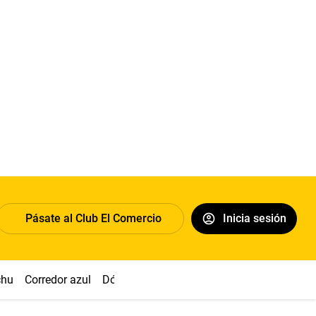
Pásate al Club El Comercio
Inicia sesión
chu
Corredor azul
Dólar
Congreso
Nasca
Acuña
Toled