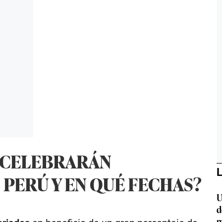
E CELEBRARÁN
L
 PERÚ Y EN QUÉ FECHAS?
U
d
m