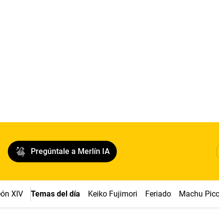
Pregúntale a Merlín IA
ón XIV
Temas del día
Keiko Fujimori
Feriado
Machu Pic