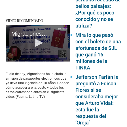
bellos paisajes:
¿Por qué es poco
conocido y no se
VIDEO RECOMENDADO
utiliza?
Migraciones: ¿Cómo emitir el pasaportes de 10 años de vigencia? | VIDEO
Mira lo que pasó
con el boleto de una
afortunada de SJL
que ganó 16
millones de la
0
TINKA
seconds
of
El día de hoy, Migraciones ha iniciado la
Jefferson Farfán le
2
emisión de pasaportes electrónicos que
minutes,
preguntó a Edison
ya lleva una vigencia de 10 años. Conoce
12
cómo acceder a ella, costo y todos los
Flores si se
seconds
datos correspondientes en el siguiente
consideraba mejor
video: (Fuente: Latina TV)
que Arturo Vidal:
esta fue la
respuesta del
‘Oreja’