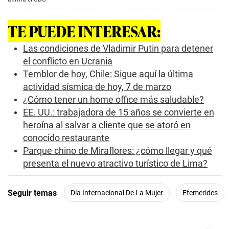
o
n
d
TE PUEDE INTERESAR:
s
o
f
Las condiciones de Vladimir Putin para detener
0
el conflicto en Ucrania
s
e
Temblor de hoy, Chile: Sigue aquí la última
c
actividad sísmica de hoy, 7 de marzo
o
n
¿Cómo tener un home office más saludable?
d
s
EE. UU.: trabajadora de 15 años se convierte en
heroína al salvar a cliente que se atoró en
conocido restaurante
Parque chino de Miraflores: ¿cómo llegar y qué
presenta el nuevo atractivo turístico de Lima?
Seguir temas
Día Internacional De La Mujer
Efemerides