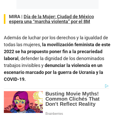
MIRA |
Día de la Mujer: Ciudad de México
espera una “marcha violenta” por el 8M
Además de luchar por los derechos y la igualdad de
todas las mujeres,
la movilización feminista de este
2022 se ha propuesto poner fin a la precariedad
laboral
, defender la dignidad de los denominados
trabajos invisibles y
denunciar la violencia en un
escenario marcado por la guerra de Ucrania y la
COVID-19.