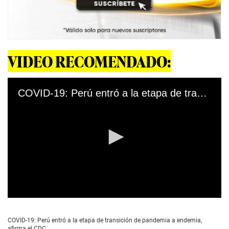
VIDEO RECOMENDADO:
COVID-19: Perú entró a la etapa de transición de pandemia a endemia, afirma el CDC
0
s
e
COVID-19: Perú entró a la etapa de transición de pandemia a endemia,
c
afirma el CDC