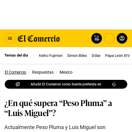
Temas del día
Keiko Fujimori
Simon Biles
Dólar
Papa León XIV
El Comercio
·
Respuestas
·
Mexico
Añadir El Comercio como fuente preferida en
¿En qué supera “Peso Pluma” a
“Luis Miguel”?
Actualmente Peso Pluma y Luis Miguel son