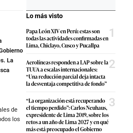
Lo más visto
1
Papa León XIV en Perú: estas son
todas las actividades confirmadas en
a
Lima, Chiclayo, Cusco y Pucallpa
 Gobierno
es. La
2
Aerolíneas responden a LAP sobre la
TUUA a escalas internacionales:
usca
“Una reducción parcial deja intacta
la desventaja competitiva de fondo”
3
“La organización está recuperando
el tiempo perdido”: Carlos Neuhaus,
ales de
expresidente de Lima 2019, sobre los
odos los
retos a un año de Lima 2027 y en qué
más está preocupado el Gobierno