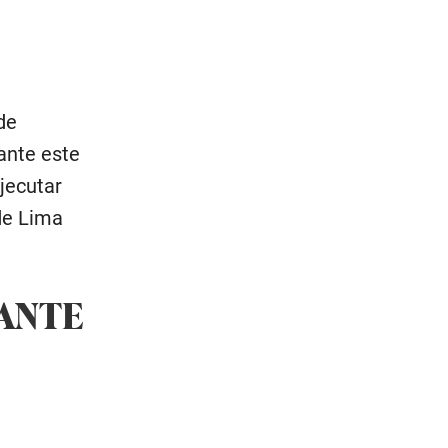
de
rante este
ejecutar
 de Lima
RANTE