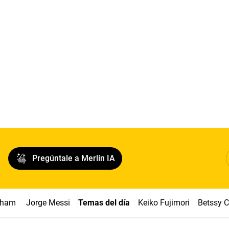
Pregúntale a Merlín IA
ngham
Jorge Messi
Temas del día
Keiko Fujimori
Betssy 