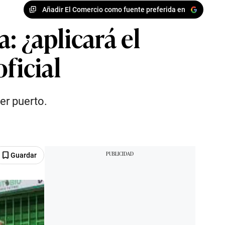
Añadir El Comercio como fuente preferida en
: ¿aplicará el
ficial
er puerto.
Guardar