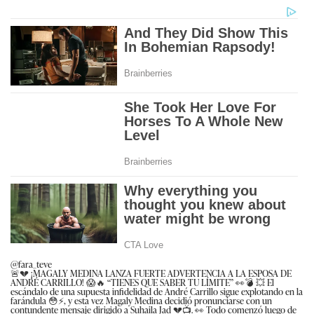
@fara_teve
🚨💔 ¡MAGALY MEDINA LANZA FUERTE ADVERTENCIA A LA ESPOSA DE
ANDRÉ CARRILLO! 😱🔥 “TIENES QUE SABER TU LÍMITE” 👀💣 💥 El
escándalo de una supuesta infidelidad de André Carrillo sigue explotando en la
farándula 😳⚡, y esta vez Magaly Medina decidió pronunciarse con un
contundente mensaje dirigido a Suhaila Jad 💔📺. 👀 Todo comenzó luego de