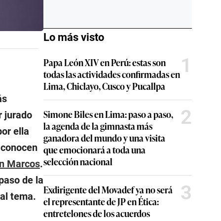
Lo más visto
1
Papa León XIV en Perú: estas son
todas las actividades confirmadas en
Lima, Chiclayo, Cusco y Pucallpa
ás
2
Simone Biles en Lima: paso a paso,
r jurado
la agenda de la gimnasta más
or ella
ganadora del mundo y una visita
s conocen
que emocionará a toda una
selección nacional
an Marcos
.
paso de la
3
Exdirigente del Movadef ya no será
 al tema.
el representante de JP en Ética:
entretelones de los acuerdos