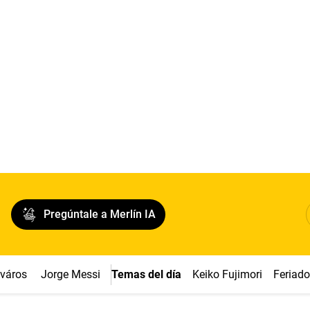
Pregúntale a Merlín IA
cváros
Jorge Messi
Temas del día
Keiko Fujimori
Feriad