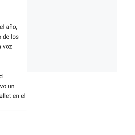
el año,
 de los
a voz
d
uvo un
llet en el