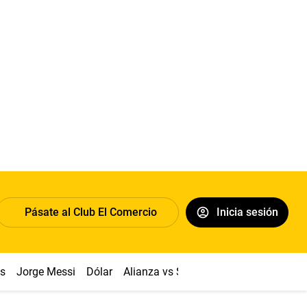
Pásate al Club El Comercio
Inicia sesión
os
Jorge Messi
Dólar
Alianza vs Sport Boys
Papa León XI