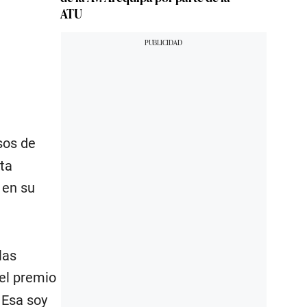
ATU
sos de
ta
 en su
las
el premio
 Esa soy