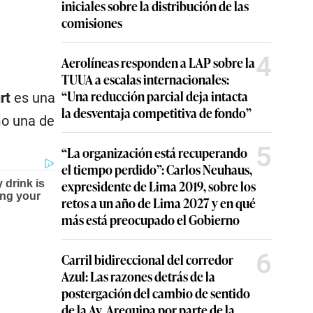
iniciales sobre la distribución de las
comisiones
4
Aerolíneas responden a LAP sobre la
TUUA a escalas internacionales:
“Una reducción parcial deja intacta
rt
es una
la desventaja competitiva de fondo”
mo una de
5
“La organización está recuperando
el tiempo perdido”: Carlos Neuhaus,
expresidente de Lima 2019, sobre los
retos a un año de Lima 2027 y en qué
más está preocupado el Gobierno
6
Carril bidireccional del corredor
Azul: Las razones detrás de la
postergación del cambio de sentido
de la Av. Arequipa por parte de la