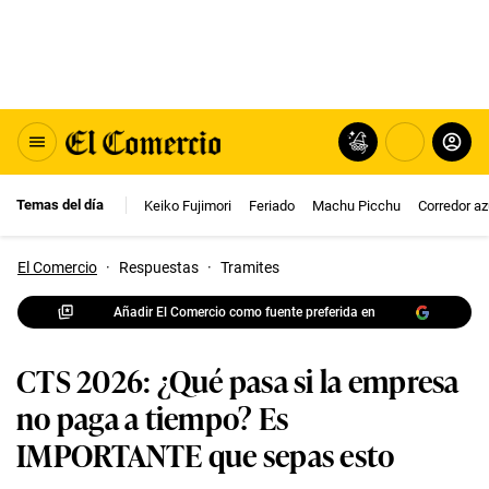
Temas del día
Keiko Fujimori
Feriado
Machu Picchu
Corredor az
El Comercio
·
Respuestas
·
Tramites
Añadir El Comercio como fuente preferida en
CTS 2026: ¿Qué pasa si la empresa
no paga a tiempo? Es
IMPORTANTE que sepas esto