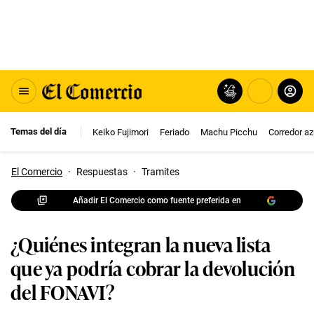
Temas del día
Keiko Fujimori
Feriado
Machu Picchu
Corredor az
El Comercio
·
Respuestas
·
Tramites
Añadir El Comercio como fuente preferida en
¿Quiénes integran la nueva lista
que ya podría cobrar la devolución
del FONAVI?