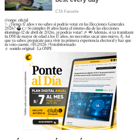
@onpe_oficial
✨ ¿Tienes 17 años y no sabes si podrás votar en las Elecciones Generales
2026? 🗳️ 👉 Si cumples 18 años hasta el mismo día de las elecciones
(domingo 12 de abril de 2026), ¡sí podrás votar! 🎉 📢 Además, si ya tramitaste
tu DNI de mayor de edad a los 17 años, no necesitas sacar uno nuevo. 💪 Así
que ya sabes: prepárate para vivir tu primera experiencia electoral y haz que
tu voto cuente. #EG2026 #VotoInformado
♬ sonido original - La ONPE