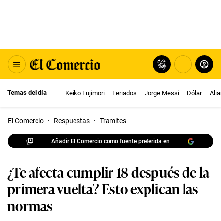
Temas del día
Keiko Fujimori
Feriados
Jorge Messi
Dólar
Ali
El Comercio
·
Respuestas
·
Tramites
Añadir El Comercio como fuente preferida en
¿Te afecta cumplir 18 después de la
primera vuelta? Esto explican las
normas